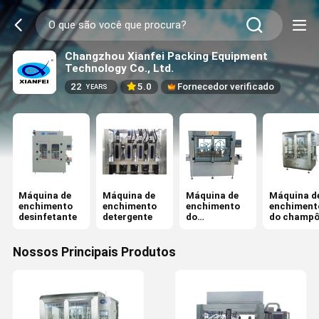
Changzhou Xianfei Packing Equipment
Technology Co., Ltd.
22
5.0
Fornecedor verificado
YEARS
Máquina de
Máquina de
Máquina de
Máquina d
enchimento
enchimento
enchimento
enchiment
desinfetante
detergente
do
do champ
lubrificante
Nossos Principais Produtos