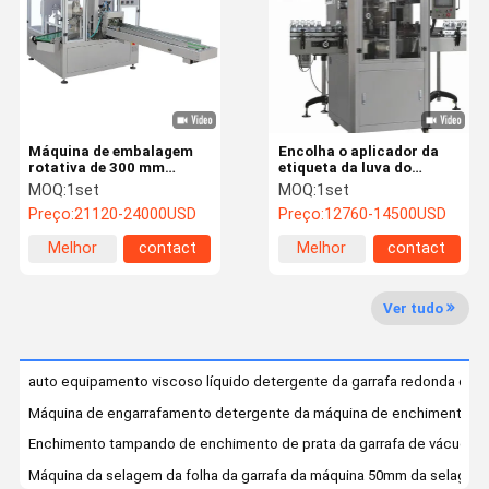
Controle Da
Contacte-
Notícia
Peça Umas
Qualidade
Nos
Citações
Máquina de embalagem
Encolha o aplicador da
Máquina de enchimento desinfetante
rotativa de 300 mm
etiqueta da luva do
1500g Máquina de
estiramento da máquina
MOQ:
1set
MOQ:
1set
embalagem de saco
de etiquetas 2.1m da luva
Máquina de enchimento detergente
Preço:
21120-24000USD
Preço:
12760-14500USD
vertical totalmente
automática
Melhor
contact
Melhor
contact
Máquina de enchimento do lubrificante
preço
preço
Máquina de enchimento do champô
Ver tudo
Máquina de fabricação de cápsulas de detergente
auto equipamento viscoso líquido detergente da garrafa redonda de 
Máquina tampando Inline
Máquina de engarrafamento detergente da máquina de enchimento 2
Máquina de etiquetas adesiva
Enchimento tampando de enchimento de prata da garrafa de vácuo da
Máquina da selagem da folha da garrafa da máquina 50mm da selagem d
Máquina de empacotamento química