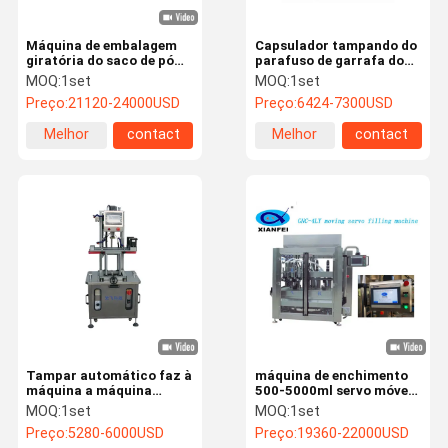
Máquina de embalagem
Capsulador tampando do
giratória do saco de pó
parafuso de garrafa do
do ISO Ss304 da máquina
vinho da máquina 500kg
MOQ:
1set
MOQ:
1set
de enchimento do malote
do automóvel plástico de
Preço:
21120-24000USD
Preço:
6424-7300USD
do PLC
250mm
Melhor
contact
Melhor
contact
preço
preço
Tampar automático faz à
máquina de enchimento
máquina a máquina
500-5000ml servo móvel
tampando de 1700mm
automática
MOQ:
1set
MOQ:
1set
para a garrafa plástica
Preço:
5280-6000USD
Preço:
19360-22000USD